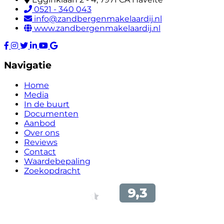
0521 - 340 043
info@zandbergenmakelaardij.nl
www.zandbergenmakelaardij.nl
Navigatie
Home
Media
In de buurt
Documenten
Aanbod
Over ons
Reviews
Contact
Waardebepaling
Zoekopdracht