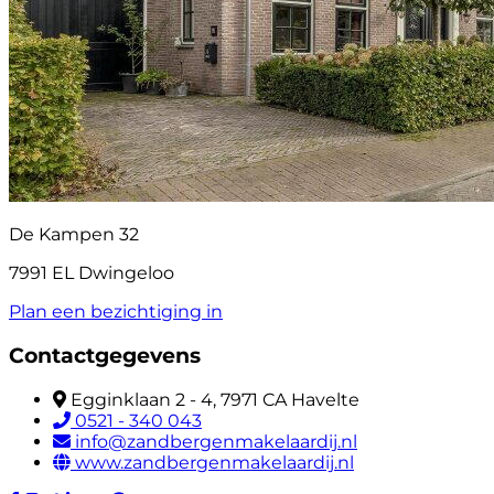
De Kampen 32
7991 EL Dwingeloo
Plan een bezichtiging in
Contactgegevens
Egginklaan 2 - 4, 7971 CA Havelte
0521 - 340 043
info@zandbergenmakelaardij.nl
www.zandbergenmakelaardij.nl